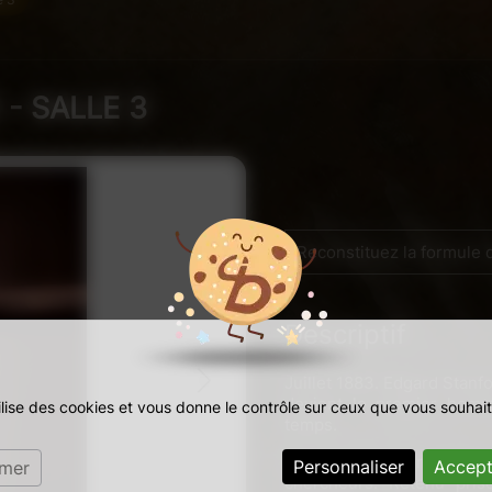
 - SALLE 3
Reconstituez la formule
Descriptif
Juillet 1883. Edgard Stanf
devient le premier hom
tilise des cookies et vous donne le contrôle sur ceux que vous souhait
temps.
Sa réussite attire l’att
Personnaliser
Accept
rmer
chercheurs. Retenu pris