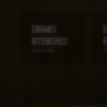
Enigmes
E
interieures
B
DÉCOUVRIR
D
/
/
Accueil
Énigmes intérieures
L’Expérience Interdite - Sall