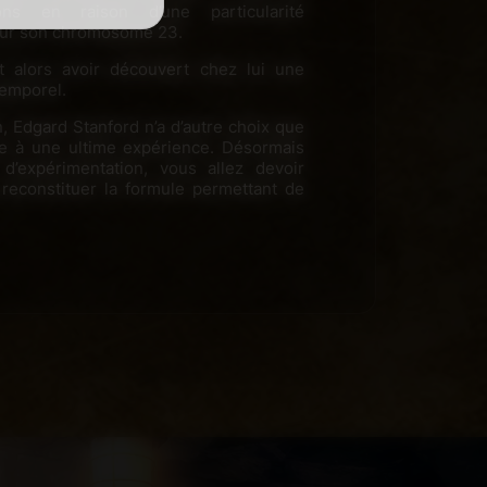
ions en raison d’une particularité
 sur son chromosome 23.
t alors avoir découvert chez lui une
temporel.
, Edgard Stanford n’a d’autre choix que
e à une ultime expérience. Désormais
d’expérimentation, vous allez devoir
 reconstituer la formule permettant de
mprendre ses recherches et à vous
expérience ?
à 6 joueurs
 de 10 ans
%
mande
ble dans une seule salle