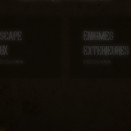
scape
Enigmes
OX
exterieures
ÉCOUVRIR
DÉCOUVRIR
e 3