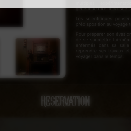
multiples expérimentat
génétique rare, localisée
Les scientifiques pensen
prédisposition au voyage 
Pour préparer son évasion
de se soumettre lui-mêm
enfermés dans sa salle 
reprendre ses travaux et
voyager dans le temps.
Parviendrez-vous à co
échapper avant la fin de l’
Nombre de joueurs : 2 
Âge minimum : à partir
Reservation
Durée : 60 minutes
Taux de réussite : 45 
Disponibilité : sur de
Configuration : disponi