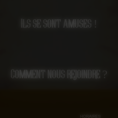
En raison de certains ef
salle, cette aventure ne 
ni aux enfants de moins de
Ils se sont amuses !
Comment nous rejoindre ?
HORAIRES