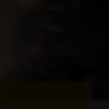
fets lumineux et de l’atmosphère de la
convient pas aux personnes épileptiques
 10 ans.