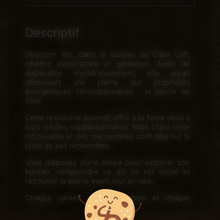
Descriptif
Direction Rio, dans le bureau de Clara Loft,
célèbre exploratrice et géologue. Avant de
disparaître mystérieusement, elle aurait
découvert une pierre aux propriétés
énergétiques révolutionnaires : la pierre de
Thor.
Cette ressource pourrait offrir à la Terre deux à
trois siècles supplémentaires. Mais Clara reste
introuvable et des mercenaires sont déjà sur la
piste de ses recherches.
Vous disposez d’une heure pour explorer son
bureau, comprendre ce qui lui est arrivé et
retrouver la pierre avant leur arrivée.
Chaque carnet, chaque symbole et chaque
objet abandonné pourrait vous rapprocher de
la vérité. À condition de savoir où regarder.