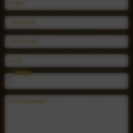
E-MAIL*
TÉLÉPHONE*
CODE POSTAL*
VILLE*
FICHIERS
VOTRE MESSAGE*